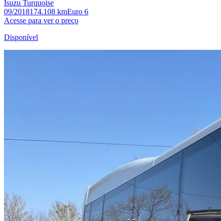
Isuzu Turquoise
09/2018
174.108 km
Euro 6
Acesse para ver o preço
Disponível