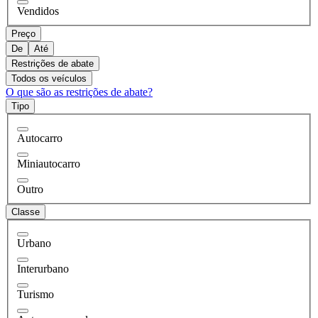
Vendidos
Preço
De
Até
Restrições de abate
Todos os veículos
O que são as restrições de abate?
Tipo
Autocarro
Miniautocarro
Outro
Classe
Urbano
Interurbano
Turismo