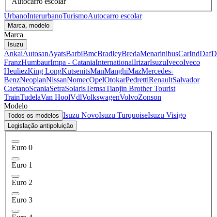
Autocarro escolar
Urbano
Interurbano
Turismo
Autocarro escolar
Marca, modelo
Marca
Isuzu
Ankai
Autosan
Ayats
Barbi
Bmc
Bradley
BredaMenarinibus
CarInd
Daf
D
Franz
Humbaur
Impa - Catania
International
Irizar
Isuzu
Iveco
Iveco
Heuliez
King Long
Kutsenits
Man
Manghi
Maz
Mercedes-
Benz
Neoplan
Nissan
Nomec
Opel
Otokar
Pedretti
Renault
Salvador
Caetano
Scania
Setra
Solaris
Temsa
Tianjin Brother Tourist
Train
Tudela
Van Hool
Vdl
Volkswagen
Volvo
Zonson
Modelo
Isuzu Novo
Isuzu Turquoise
Isuzu Visigo
Todos os modelos
Legislação antipoluição
Euro 0
Euro 1
Euro 2
Euro 3