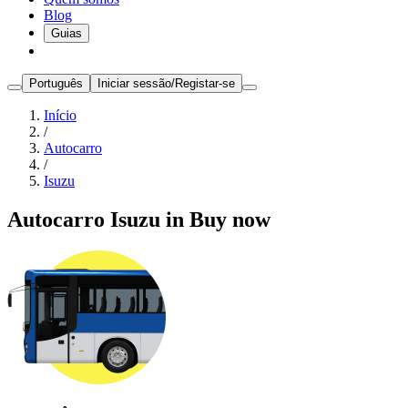
Blog
Guias
Português
Iniciar sessão/Registar-se
Início
/
Autocarro
/
Isuzu
Autocarro Isuzu in Buy now