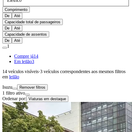
Elétrico
Comprimento
De
Até
Capacidade total de passageiros
De
Até
Capacidade de assentos
De
Até
1
Compre já
14
Em leilão
3
14
veículos visíveis
·
3
veículos correspondentes aos mesmos filtros
em
leilão
Isuzu
Remover filtros
1 filtro ativo
Ordenar por:
Viaturas em destaque