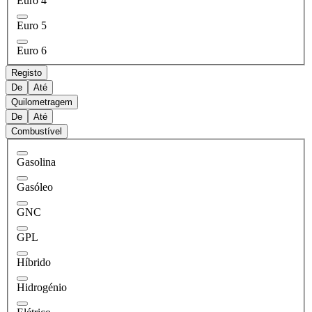
Euro 4
Euro 5
Euro 6
Registo
De
Até
Quilometragem
De
Até
Combustível
Gasolina
Gasóleo
GNC
GPL
Híbrido
Hidrogénio