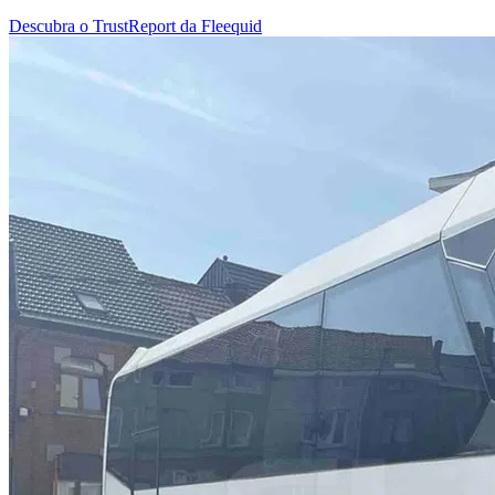
Descubra o TrustReport da Fleequid