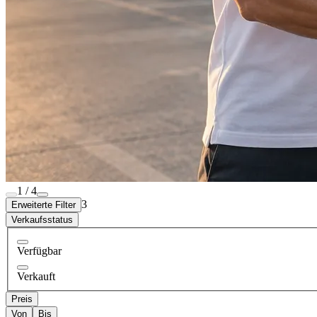
1 / 4
3
Erweiterte Filter
Verkaufsstatus
Verfügbar
Verkauft
Preis
Von
Bis