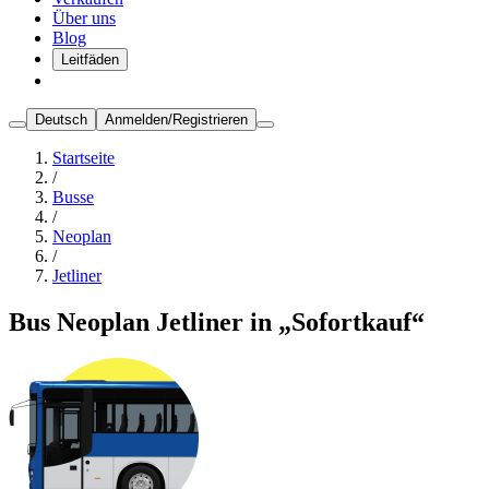
Über uns
Blog
Leitfäden
Deutsch
Anmelden/Registrieren
Startseite
/
Busse
/
Neoplan
/
Jetliner
Bus Neoplan Jetliner in „Sofortkauf“