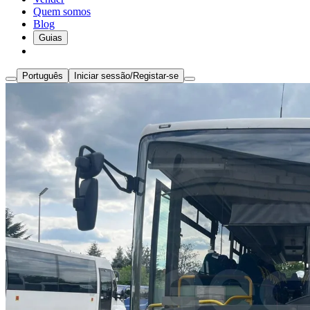
Quem somos
Blog
Guias
Português
Iniciar sessão/Registar-se