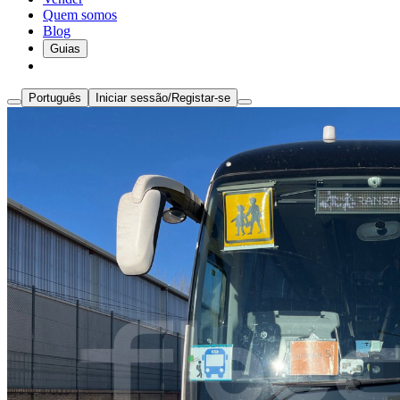
Quem somos
Blog
Guias
Português
Iniciar sessão/Registar-se