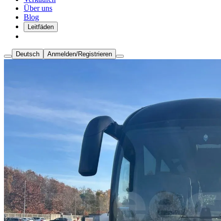
Über uns
Blog
Leitfäden
Deutsch
Anmelden/Registrieren