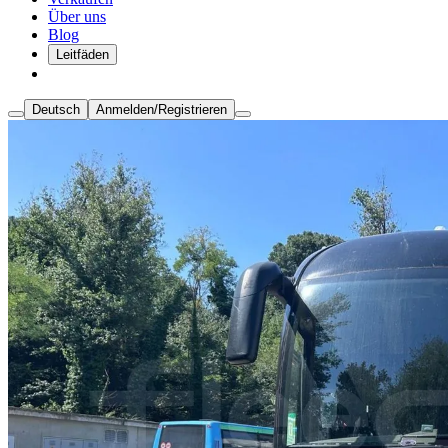
Über uns
Blog
Leitfäden
Deutsch
Anmelden/Registrieren