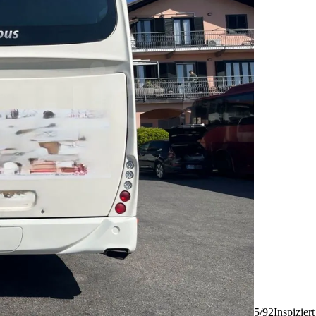
5/92
Inspizier