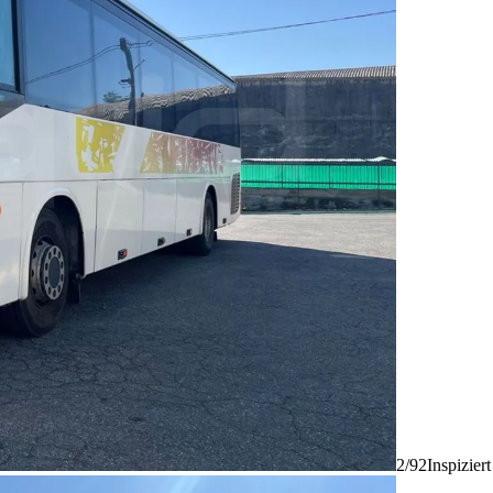
2/92
Inspizier