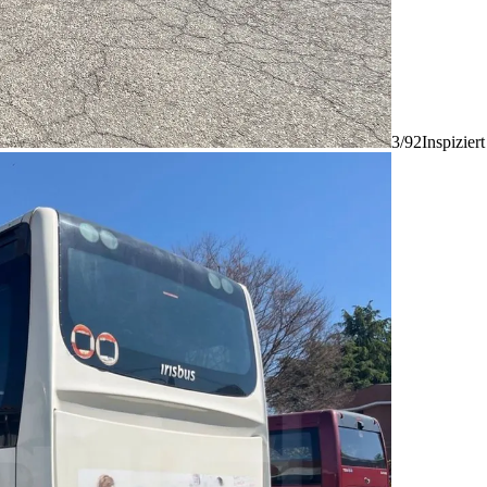
3/92
Inspizier