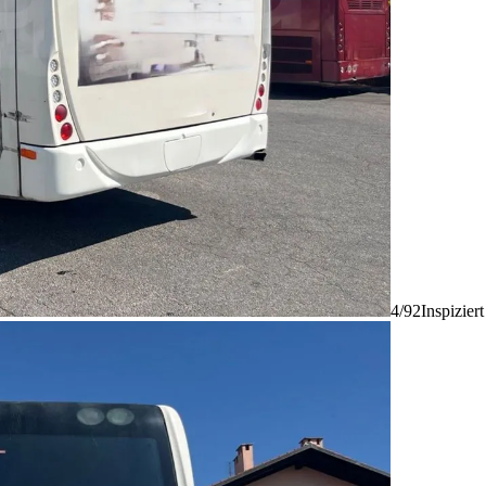
4/92
Inspizier