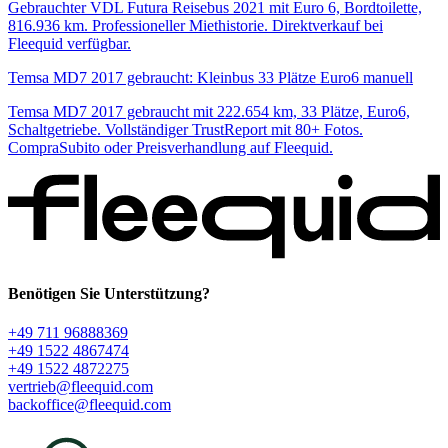
Gebrauchter VDL Futura Reisebus 2021 mit Euro 6, Bordtoilette,
816.936 km. Professioneller Miethistorie. Direktverkauf bei
Fleequid verfügbar.
Temsa MD7 2017 gebraucht: Kleinbus 33 Plätze Euro6 manuell
Temsa MD7 2017 gebraucht mit 222.654 km, 33 Plätze, Euro6,
Schaltgetriebe. Vollständiger TrustReport mit 80+ Fotos.
CompraSubito oder Preisverhandlung auf Fleequid.
Benötigen Sie Unterstützung?
+49 711 96888369
+49 1522 4867474
+49 1522 4872275
vertrieb@fleequid.com
backoffice@fleequid.com