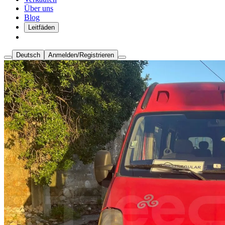
Über uns
Blog
Leitfäden
Deutsch
Anmelden/Registrieren