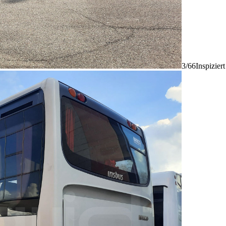
3/66
Inspizier