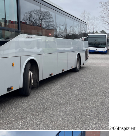
2/66
Inspizier