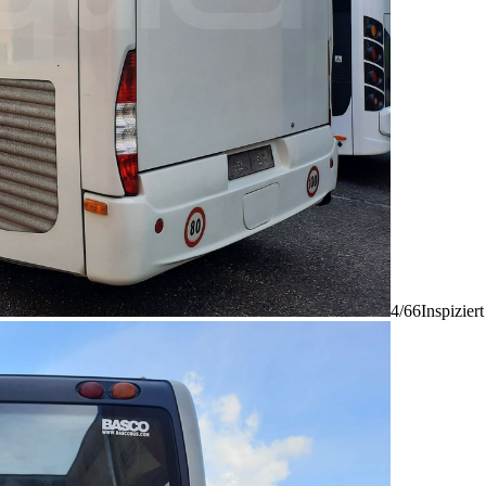
4/66
Inspizier