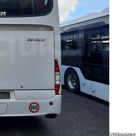
5/66
Inspizier