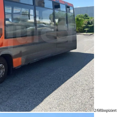
2/68
Inspizier