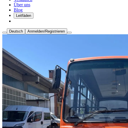
Über uns
Blog
Leitfäden
Deutsch
Anmelden/Registrieren