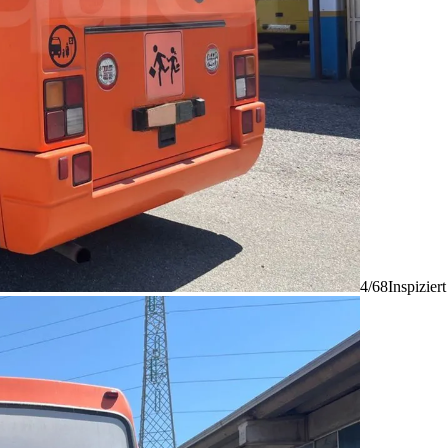
4/68
Inspizier