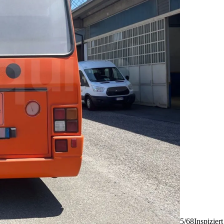
5/68
Inspizier