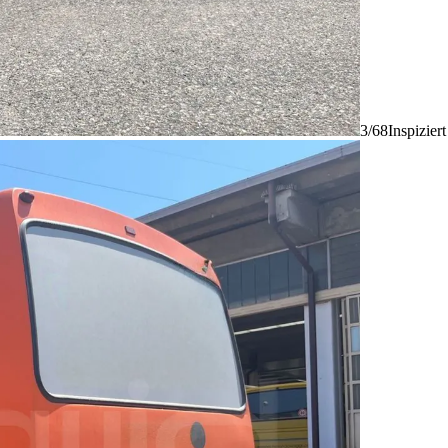
3/68
Inspizier