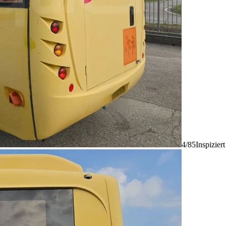
4/85
Inspizier