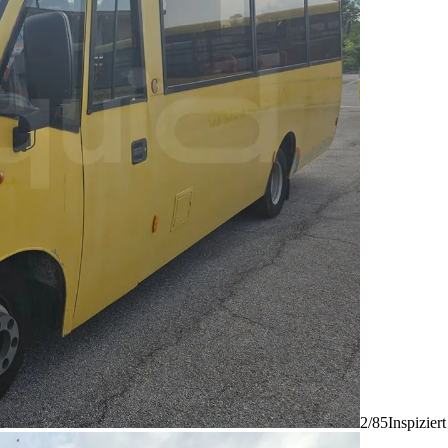
2/85
Inspizier