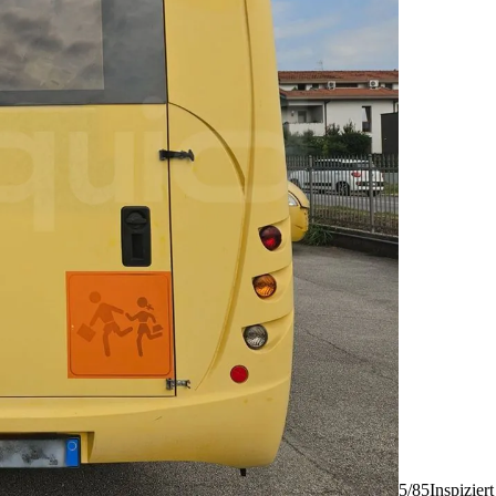
5/85
Inspizier