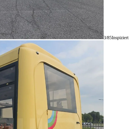
3/85
Inspizier