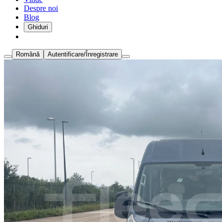
Despre noi
Blog
Ghiduri
Română
Autentificare/Înregistrare