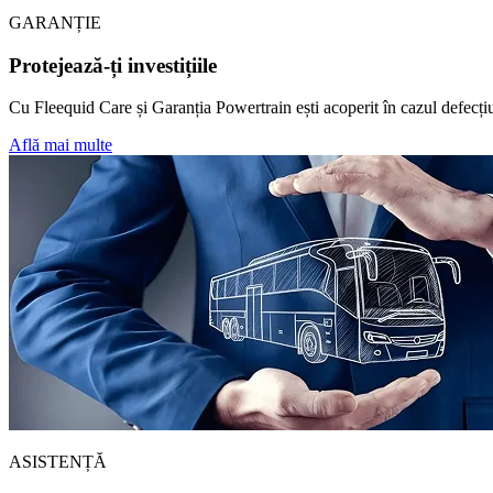
GARANȚIE
Protejează-ți investițiile
Cu Fleequid Care și Garanția Powertrain ești acoperit în cazul defecțiu
Află mai multe
ASISTENȚĂ