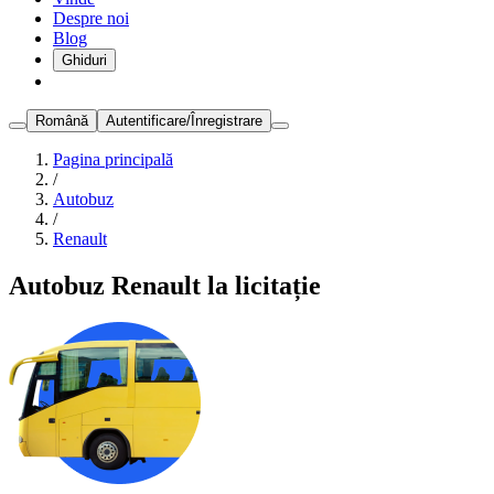
Despre noi
Blog
Ghiduri
Română
Autentificare/Înregistrare
Pagina principală
/
Autobuz
/
Renault
Autobuz Renault la licitație