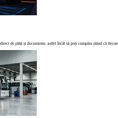
 direct de plăți și documente, astfel încât să poți cumpăra știind că fiecar