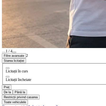
1 / 4
2
Filtre avansate
Starea licitației
Licitații în curs
Licitații încheiate
Preț
De la
Până la
Restricții privind casarea
Toate vehiculele