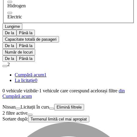
Hidrogen
Electric
Lungime
De la
Până la
Capacitate totală de pasageri
De la
Până la
Număr de locuri
De la
Până la
2
Cumpără acum
1
La licitație
0
0
vehicule vizibile
·
1
vehicule care corespund acelorași filtre
din
Cumpără acum
Nissan
Licitații în curs
Elimină filtrele
2 filtre active
Sortare după:
Termenul limită cel mai apropiat