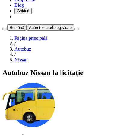
Blog
Ghiduri
Română
Autentificare/Înregistrare
Pagina principală
/
Autobuz
/
Nissan
Autobuz Nissan la licitație