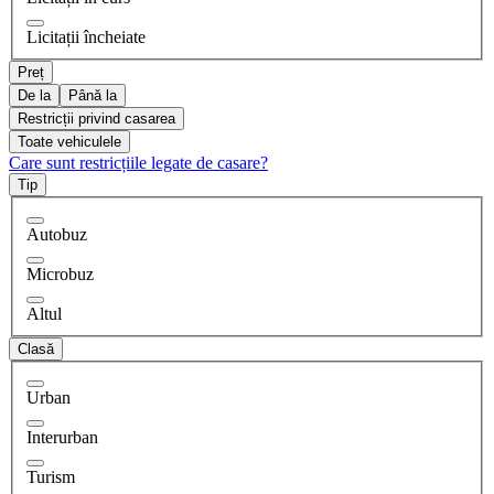
Licitații încheiate
Preț
De la
Până la
Restricții privind casarea
Toate vehiculele
Care sunt restricțiile legate de casare?
Tip
Autobuz
Microbuz
Altul
Clasă
Urban
Interurban
Turism