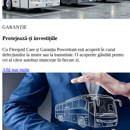
GARANȚIE
Protejează-ți investițiile
Cu Fleequid Care și Garanția Powertrain ești acoperit în cazul
defecțiunilor la motor sau la transmisie. O acoperire gândită pentru
cei al căror autobuz muncește în fiecare zi.
Află mai multe