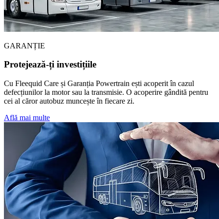
GARANȚIE
Protejează-ți investițiile
Cu Fleequid Care și Garanția Powertrain ești acoperit în cazul
defecțiunilor la motor sau la transmisie. O acoperire gândită pentru
cei al căror autobuz muncește în fiecare zi.
Află mai multe