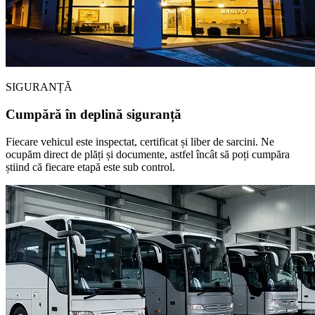
SIGURANȚĂ
Cumpără în deplină siguranță
Fiecare vehicul este inspectat, certificat și liber de sarcini. Ne
ocupăm direct de plăți și documente, astfel încât să poți cumpăra
știind că fiecare etapă este sub control.