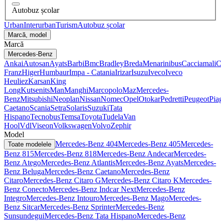
Autobuz școlar
Urban
Interurban
Turism
Autobuz școlar
Marcă, model
Marcă
Mercedes-Benz
Ankai
Autosan
Ayats
Barbi
Bmc
Bradley
BredaMenarinibus
Cacciamali
C
Franz
Higer
Humbaur
Impa - Catania
Irizar
Isuzu
Iveco
Iveco
Heuliez
Karsan
King
Long
Kutsenits
Man
Manghi
Marcopolo
Maz
Mercedes-
Benz
Mitsubishi
Neoplan
Nissan
Nomec
Opel
Otokar
Pedretti
Peugeot
Pia
Caetano
Scania
Setra
Solaris
Suzuki
Tata
Hispano
Tecnobus
Temsa
Toyota
Tudela
Van
Hool
Vdl
Viseon
Volkswagen
Volvo
Zephir
Model
Mercedes-Benz 404
Mercedes-Benz 405
Mercedes-
Toate modelele
Benz 815
Mercedes-Benz 818
Mercedes-Benz Andecar
Mercedes-
Benz Atego
Mercedes-Benz Atlantis
Mercedes-Benz Ayats
Mercedes-
Benz Beluga
Mercedes-Benz Caetano
Mercedes-Benz
Citaro
Mercedes-Benz Citaro G
Mercedes-Benz Citaro K
Mercedes-
Benz Conecto
Mercedes-Benz Indcar Next
Mercedes-Benz
Integro
Mercedes-Benz Intouro
Mercedes-Benz Mago
Mercedes-
Benz Sitcar
Mercedes-Benz Sprinter
Mercedes-Benz
Sunsundegui
Mercedes-Benz Tata Hispano
Mercedes-Benz