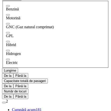
Benzină
Motorină
GNC (Gaz natural comprimat)
GPL
Hibrid
Hidrogen
Electric
Lungime
De la
Până la
Capacitate totală de pasageri
De la
Până la
Număr de locuri
De la
Până la
2
Cumpără acum
181