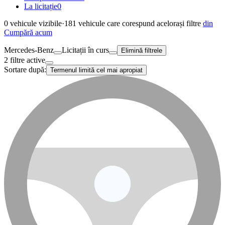
La licitație
0
0
vehicule vizibile
·
181
vehicule care corespund acelorași filtre
din
Cumpără acum
Mercedes-Benz
Licitații în curs
Elimină filtrele
2 filtre active
Sortare după:
Termenul limită cel mai apropiat