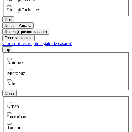
Licitații încheiate
Preț
De la
Până la
Restricții privind casarea
Toate vehiculele
Care sunt restricțiile legate de casare?
Tip
Autobuz
Microbuz
Altul
Clasă
Urban
Interurban
Turism