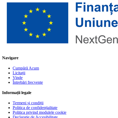
Navigare
Cumpără Acum
Licitații
Vinde
Întrebări frecvente
Informații legale
Termeni și condiții
Politica de confidențialitate
Politica privind modulele cookie
Declarație de Accesibilitate