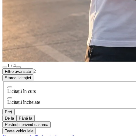
1 / 4
2
Filtre avansate
Starea licitației
Licitații în curs
Licitații încheiate
Preț
De la
Până la
Restricții privind casarea
Toate vehiculele