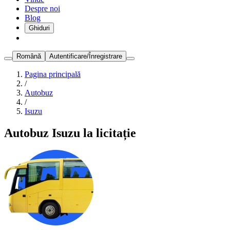
Despre noi
Blog
Ghiduri
Română
Autentificare/Înregistrare
Pagina principală
/
Autobuz
/
Isuzu
Autobuz Isuzu la licitație