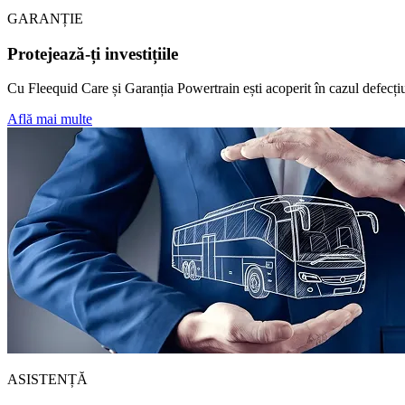
GARANȚIE
Protejează-ți investițiile
Cu Fleequid Care și Garanția Powertrain ești acoperit în cazul defecțiu
Află mai multe
ASISTENȚĂ