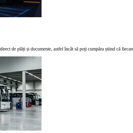
 direct de plăți și documente, astfel încât să poți cumpăra știind că fiecar