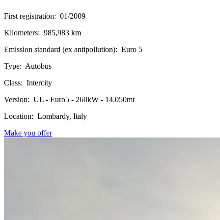
First registration:
01/2009
Kilometers:
985,983 km
Emission standard (ex antipollution):
Euro 5
Type:
Autobus
Class:
Intercity
Version:
UL - Euro5 - 260kW - 14.050mt
Location:
Lombardy, Italy
Make you offer