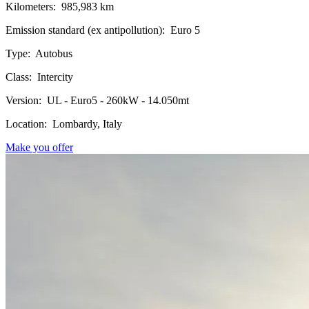
Kilometers:
985,983 km
Emission standard (ex antipollution):
Euro 5
Type:
Autobus
Class:
Intercity
Version:
UL - Euro5 - 260kW - 14.050mt
Location:
Lombardy, Italy
Make you offer