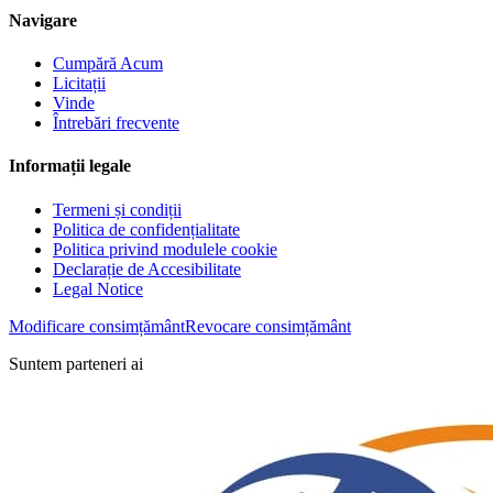
Navigare
Cumpără Acum
Licitații
Vinde
Întrebări frecvente
Informații legale
Termeni și condiții
Politica de confidențialitate
Politica privind modulele cookie
Declarație de Accesibilitate
Legal Notice
Modificare consimțământ
Revocare consimțământ
Suntem parteneri ai