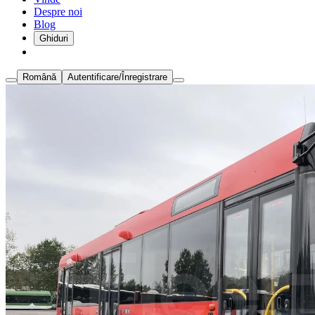
Despre noi
Blog
Ghiduri
Română
Autentificare/Înregistrare