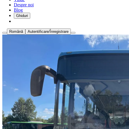
Despre noi
Blog
Ghiduri
Română
Autentificare/Înregistrare