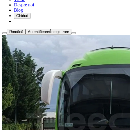
Despre noi
Blog
Ghiduri
Română
Autentificare/Înregistrare