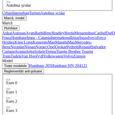
Autobuz școlar
Urban
Interurban
Turism
Autobuz școlar
Marcă, model
Marcă
Humbaur
Ankai
Autosan
Ayats
Barbi
Bmc
Bradley
BredaMenarinibus
CarInd
Daf
D
Franz
Humbaur
Impa - Catania
International
Irizar
Isuzu
Iveco
Iveco
Heuliez
King Long
Kutsenits
Man
Manghi
Maz
Mercedes-
Benz
Neoplan
Nissan
Nomec
Opel
Otokar
Pedretti
Renault
Salvador
Caetano
Scania
Setra
Solaris
Temsa
Tianjin Brother Tourist
Train
Tudela
Van Hool
Vdl
Volkswagen
Volvo
Zonson
Model
Humbaur 205
Humbaur HN 204121
Toate modelele
Reglementări anti-poluare
Euro 0
Euro 1
Euro 2
Euro 3