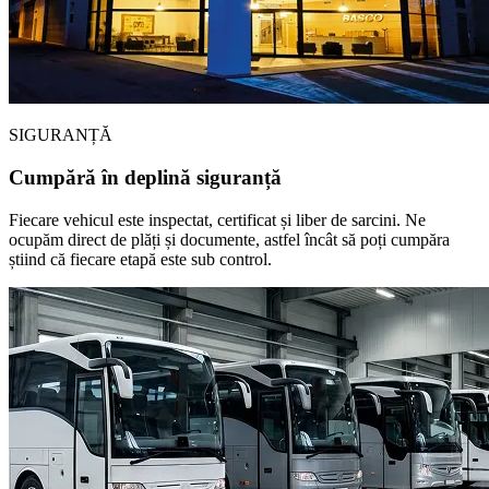
SIGURANȚĂ
Cumpără în deplină siguranță
Fiecare vehicul este inspectat, certificat și liber de sarcini. Ne
ocupăm direct de plăți și documente, astfel încât să poți cumpăra
știind că fiecare etapă este sub control.