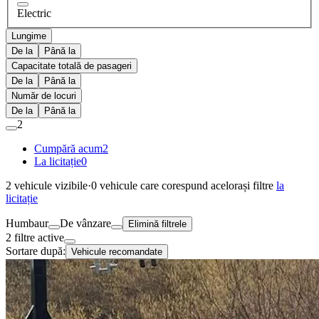
Electric
Lungime
De la
Până la
Capacitate totală de pasageri
De la
Până la
Număr de locuri
De la
Până la
2
Cumpără acum
2
La licitație
0
2
vehicule vizibile
·
0
vehicule care corespund acelorași filtre
la
licitație
Humbaur
De vânzare
Elimină filtrele
2 filtre active
Sortare după:
Vehicule recomandate