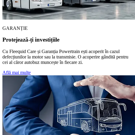
GARANȚIE
Protejează-ți investițiile
Cu Fleequid Care și Garanția Powertrain ești acoperit în cazul
defecțiunilor la motor sau la transmisie. O acoperire gândită pentru
cei al căror autobuz muncește în fiecare zi.
Află mai multe