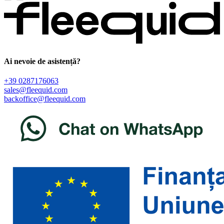
Ai nevoie de asistență?
+39 0287176063
sales@fleequid.com
backoffice@fleequid.com