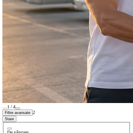
1 / 4
2
Filtre avansate
Stare
De vânzare