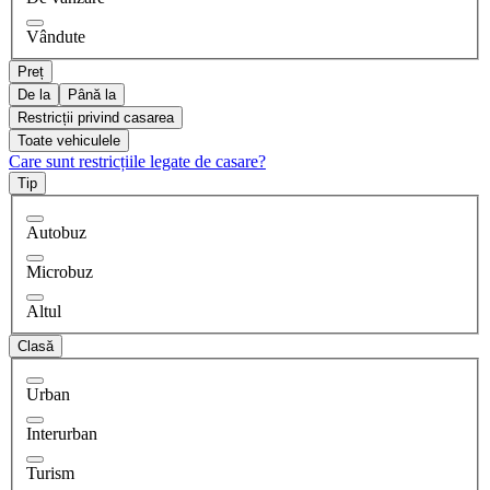
Vândute
Preț
De la
Până la
Restricții privind casarea
Toate vehiculele
Care sunt restricțiile legate de casare?
Tip
Autobuz
Microbuz
Altul
Clasă
Urban
Interurban
Turism