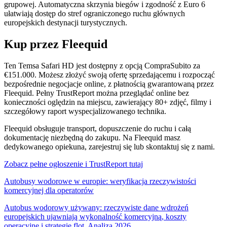
grupowej. Automatyczna skrzynia biegów i zgodność z Euro 6
ułatwiają dostęp do stref ograniczonego ruchu głównych
europejskich destynacji turystycznych.
Kup przez Fleequid
Ten Temsa Safari HD jest dostępny z opcją CompraSubito za
€151.000. Możesz złożyć swoją ofertę sprzedającemu i rozpocząć
bezpośrednie negocjacje online, z płatnością gwarantowaną przez
Fleequid. Pełny TrustReport można przeglądać online bez
konieczności oględzin na miejscu, zawierający 80+ zdjęć, filmy i
szczegółowy raport wyspecjalizowanego technika.
Fleequid obsługuje transport, dopuszczenie do ruchu i całą
dokumentację niezbędną do zakupu. Na Fleequid masz
dedykowanego opiekuna, zarejestruj się lub skontaktuj się z nami.
Zobacz pełne ogłoszenie i TrustReport tutaj
Autobusy wodorowe w europie: weryfikacja rzeczywistości
komercyjnej dla operatorów
Autobus wodorowy używany: rzeczywiste dane wdrożeń
europejskich ujawniają wykonalność komercyjną, koszty
operacyjne i strategie flot. Analiza 2026.