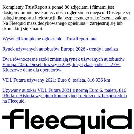
Kompletny TrustReport z ponad 80 zdjęciami i filmami jest
dostępny online bez konieczności oględzin na miejscu. Dostępne są
usługi transportu i rejestracji dla bezpiecznego zakończenia zakupu.
Na Fleequid masz dedykowanego opiekuna – zarejestruj się lub
skontaktuj się z nami.
Wyświetl kompletne ogłoszenie i TrustReport tutaj
Rynek używanych autobusów Europa 2026 - trendy i analiza
Dwa równoczesne szoki zmieniają rynek używanych autobusów
Europa 2026. Diesel droższy o 25%, turystyka spadła 11-27%.
Kluczowe dane dla operatorów.
VDL Futura używany 2021: Euro 6, toaleta, 816 936 km
Używany autokar VDL Futura 2021 z normą Euro 6, toaletą, 816
936 km. Historia wynajmu komercyjnego. Sprzedaż bezpośrednia
na Fleequid.