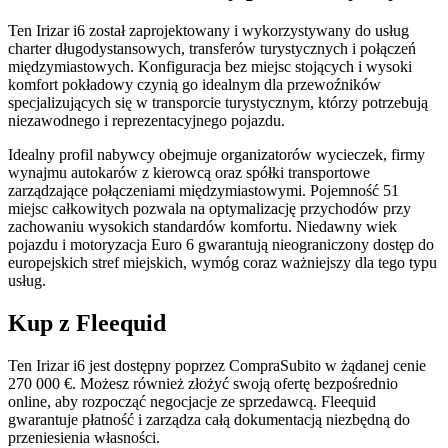
Ten Irizar i6 został zaprojektowany i wykorzystywany do usług
charter długodystansowych, transferów turystycznych i połączeń
międzymiastowych. Konfiguracja bez miejsc stojących i wysoki
komfort pokładowy czynią go idealnym dla przewoźników
specjalizujących się w transporcie turystycznym, którzy potrzebują
niezawodnego i reprezentacyjnego pojazdu.
Idealny profil nabywcy obejmuje organizatorów wycieczek, firmy
wynajmu autokarów z kierowcą oraz spółki transportowe
zarządzające połączeniami międzymiastowymi. Pojemność 51
miejsc całkowitych pozwala na optymalizację przychodów przy
zachowaniu wysokich standardów komfortu. Niedawny wiek
pojazdu i motoryzacja Euro 6 gwarantują nieograniczony dostęp do
europejskich stref miejskich, wymóg coraz ważniejszy dla tego typu
usług.
Kup z Fleequid
Ten Irizar i6 jest dostępny poprzez CompraSubito w żądanej cenie
270 000 €. Możesz również złożyć swoją ofertę bezpośrednio
online, aby rozpocząć negocjacje ze sprzedawcą. Fleequid
gwarantuje płatność i zarządza całą dokumentacją niezbędną do
przeniesienia własności.