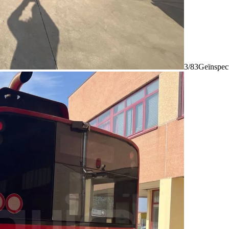
3/83
Geïnspec