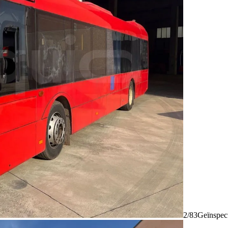
2/83
Geïnspec