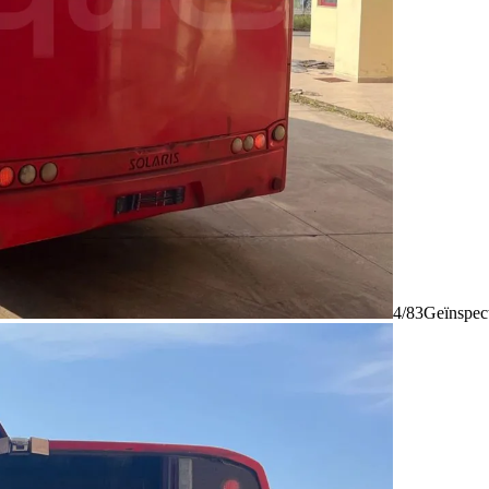
4/83
Geïnspec