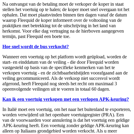
Na ontvangst van de betaling moet de verkoper de koper in staat
stellen het voertuig op te halen; de koper moet snel overgaan tot het
ophalen. Dat moet plaatsvinden binnen tien dagen vanaf de datum
waarop Fleequid de koper informeert over de voltooiing van de
praktijken met betrekking tot de uitschrijving in het land van
herkomst. Voor elke dag vertraging na de hierboven aangegeven
termijn, past Fleequid een boete toe.
Hoe snel wordt de bus verkocht?
Wanneer een voertuig op het platform wordt geüpload, worden de
start- en einddatum van de veiling - die door Fleequid worden
vastgesteld op basis van de specifieke kenmerken van het te
verkopen voertuig - en de zichtbaarheidstijden voorafgaand aan de
veiling gecommuniceerd. Als de verkoop niet succesvol wordt
afgerond, heeft Fleequid nog steeds het recht om maximaal 3
opeenvolgende veilingen uit te voeren in totaal 60 dagen.
Kan ik een voertuig verkopen met een verlopen APK-keuring?
In Italië moet een voertuig, om het naar het buitenland te exporteren,
worden verwijderd uit het openbare voertuigregister (PRA). Een
van de voorwaarden voor annulering is dat het voertuig een geldige
APK-keuring heeft. Een voertuig zonder geldige APK-keuring kan
alleen op Italiaans grondgebied worden verkocht. Als u meer