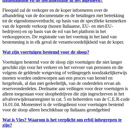
nationalisatie en de documentatie in het algemeen?
Fleequid zal de verkoper en de koper informeren over de
afhandeling van de documentatie en de betalingen met betrekking
tot de eigendomsoverdracht, op basis van de specifieke kenmerken
van de lopende verkoop (tussen Italiaanse, EU- en niet-EU-
bedrijven) en op basis van de rol van het platform in het
verkoopproces. De registratie van het voertuig in het land van
bestemming is in elk geval de verantwoordelijkheid van de koper.
Wat zijn voertuigen bestemd voor de sloop?
Voertuigen bestemd voor de sloop zijn voertuigen die niet langer
geschikt zijn voor het verkeer en het vervoer van personen en die
volgens de geldende wetgeving of veilingregels noodzakelijkerwijs
moeten worden onderworpen aan een proces van herstel en
hergebruik, al dan niet gedeeltelijk, van de onderdelen ervan als
reserveonderdelen. Deelname aan veilingen voor deze voertuigen is
alleen toegestaan voor sloopbedrijven die zijn ingeschreven in het
afvalverwijderaarsregister in cat. 5 en beheerders van de C.E.R-code
16.01.04. Momenteel is de veilingdienst voor voertuigen bestemd
voor de sloop alleen beschikbaar op Italiaans grondgebied
Wat is Vies? Waarom is het verplicht om erbij inbegrepen te
zijn?