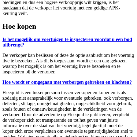
biedingen en dus een hogere verkoopprijs wilt krijgen, is het
raadzaam dat de verkoper het voertuig met een geldige APK-
keuring veilt.
Hoe kopen
Is het mogelijk om voertuigen te inspecteren voordat u een bod
uitbrengt?
De verkoper kan beslissen of deze de optie aanbiedt om het voertuig
live te bezoeken. Als dit is toegestaan, wordt er een dag gekozen
waarop het mogelijk is om het voertuig live te bezoeken en te
inspecteren bij de verkoper.
Hoe wordt er omgegaan met verborgen gebreken en klachten?
Fleequid is een tussenpersoon tussen verkoper en koper en is als
zodanig niet aansprakelijk voor eventuele gebreken, ook verborgen,
defecten, slijtage, onregelmatigheden, ongeschiktheid voor gebruik,
zoals fouten of onnauwkeurigheden in de verklaringen van de
verkoper. Door de advertentie op Fleequid te publiceren, verplicht
de verkoper zich tot transparantie en tot het geven van juiste
informatie over de staat van het voertuig; tegelijkertijd moet de
koper zich ertoe verplichten om eventuele tegenstrijdigheden snel te
melden (3 dagen voor zichtbare gebreken) en binnen een maand na