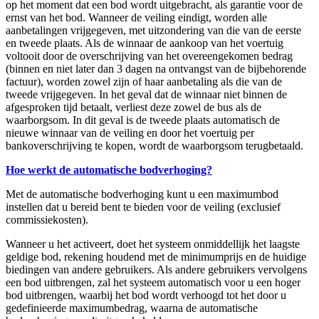
op het moment dat een bod wordt uitgebracht, als garantie voor de
ernst van het bod. Wanneer de veiling eindigt, worden alle
aanbetalingen vrijgegeven, met uitzondering van die van de eerste
en tweede plaats. Als de winnaar de aankoop van het voertuig
voltooit door de overschrijving van het overeengekomen bedrag
(binnen en niet later dan 3 dagen na ontvangst van de bijbehorende
factuur), worden zowel zijn of haar aanbetaling als die van de
tweede vrijgegeven. In het geval dat de winnaar niet binnen de
afgesproken tijd betaalt, verliest deze zowel de bus als de
waarborgsom. In dit geval is de tweede plaats automatisch de
nieuwe winnaar van de veiling en door het voertuig per
bankoverschrijving te kopen, wordt de waarborgsom terugbetaald.
Hoe werkt de automatische bodverhoging?
Met de automatische bodverhoging kunt u een maximumbod
instellen dat u bereid bent te bieden voor de veiling (exclusief
commissiekosten).
Wanneer u het activeert, doet het systeem onmiddellijk het laagste
geldige bod, rekening houdend met de minimumprijs en de huidige
biedingen van andere gebruikers. Als andere gebruikers vervolgens
een bod uitbrengen, zal het systeem automatisch voor u een hoger
bod uitbrengen, waarbij het bod wordt verhoogd tot het door u
gedefinieerde maximumbedrag, waarna de automatische