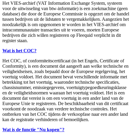
Het VIES-archief (VAT Information Exchange System, systeem
voor de uitwisseling van btw-informatie) is een zoekmachine (geen
database) die door de Europese Commissie is opgezet om de handel
tussen bedrijven uit de lidstaten te vergemakkelijken. Aangezien het
noodzakelijk is om opgenomen te worden in het VIES-archief om
intracommunautaire transacties uit te voeren, moeten Europese
bedrijven die zich willen registreren op Fleequid verplicht in dit
register staan.
Wat is het COC?
Het COC, of conformiteitscertificaat (in het Engels, Certificate of
Conformity), is een document dat aangeeft aan welke technische en
veiligheidseisen, zoals bepaald door de Europese regelgeving, het
voertuig voldoet. Het document bevat verschillende informatie met
betrekking tot het voertuig, waaronder technische specificaties,
chassisnummer, emissiegegevens, voertuigtypegoedkeuringsklasse
en de veiligheidsnormen waaraan het voertuig voldoet. Het is een
document dat vereist is om een voertuig in een ander land van de
Europese Unie te registreren. De beschikbaarheid van dit certificaat
voorkomt de noodzaak van verdere technische controles. Het
ontbreken van het COC tijdens de verkoopfase naar een ander land
kan de registratie verhinderen of bemoeilijken.
Wat is de functie "Nu kopen"?