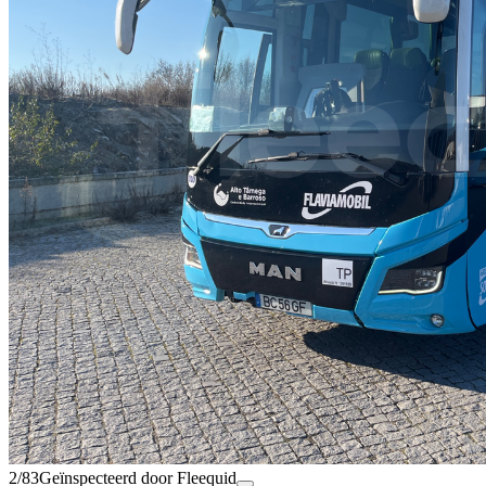
2/83
Geïnspecteerd door Fleequid