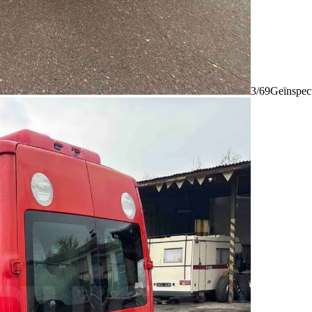
3/69
Geïnspec