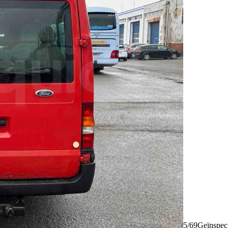
5/69
Geïnspec