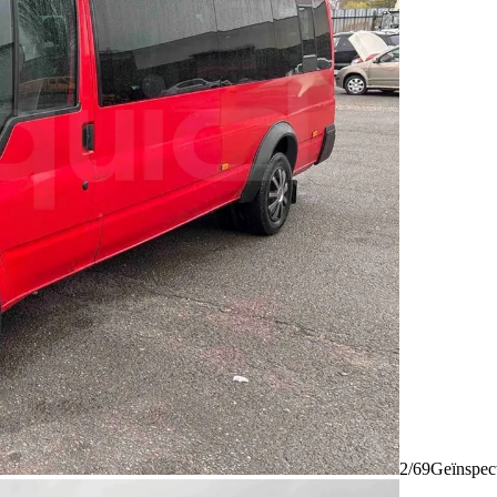
2/69
Geïnspec