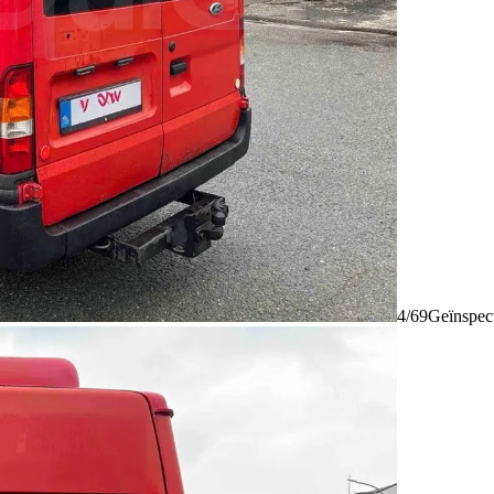
4/69
Geïnspec