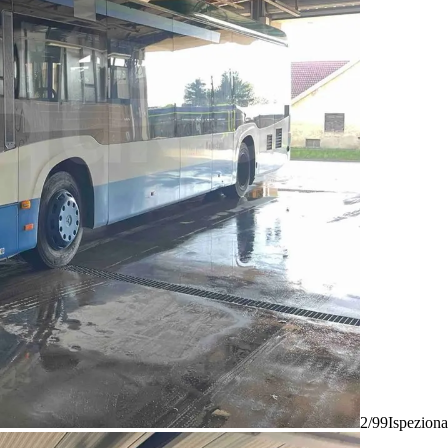
2/99
Ispeziona