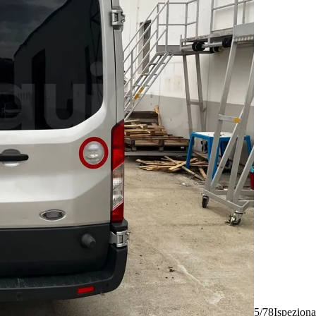
5/78
Ispeziona