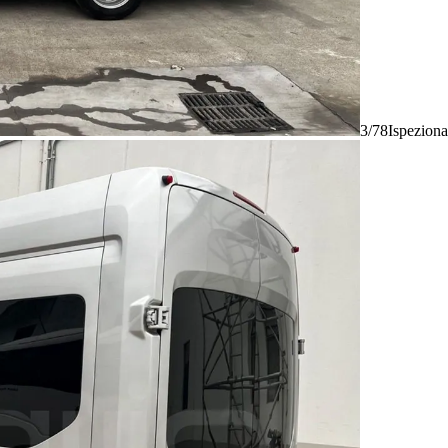
3/78
Ispeziona