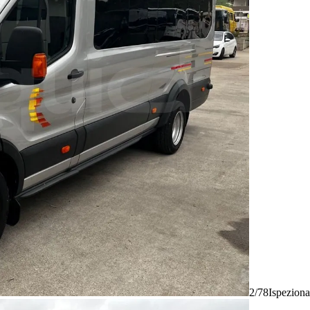
2/78
Ispeziona