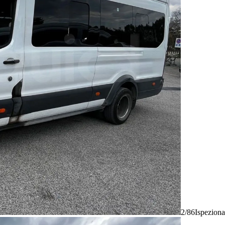
2/86
Ispeziona