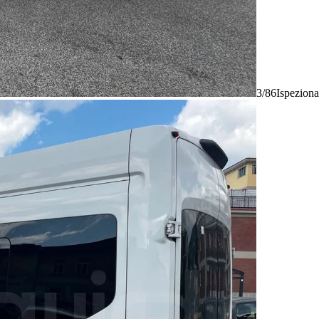
3/86
Ispeziona