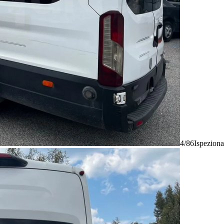
4/86
Ispeziona