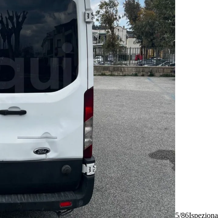
5/86
Ispeziona