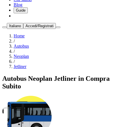
Blog
Guide
Italiano
Accedi/Registrati
Home
/
Autobus
/
Neoplan
/
Jetliner
Autobus Neoplan Jetliner in Compra
Subito