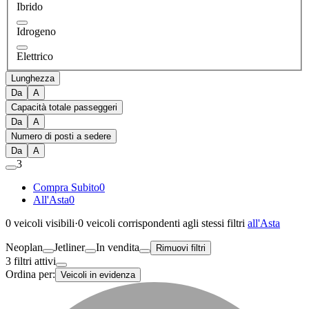
Ibrido
Idrogeno
Elettrico
Lunghezza
Da
A
Capacità totale passeggeri
Da
A
Numero di posti a sedere
Da
A
3
Compra Subito
0
All'Asta
0
0
veicoli visibili
·
0
veicoli corrispondenti agli stessi filtri
all'Asta
Neoplan
Jetliner
In vendita
Rimuovi filtri
3 filtri attivi
Ordina per:
Veicoli in evidenza