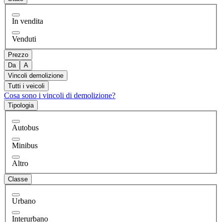
In vendita
Venduti
Prezzo
Da
A
Vincoli demolizione
Tutti i veicoli
Cosa sono i vincoli di demolizione?
Tipologia
Autobus
Minibus
Altro
Classe
Urbano
Interurbano