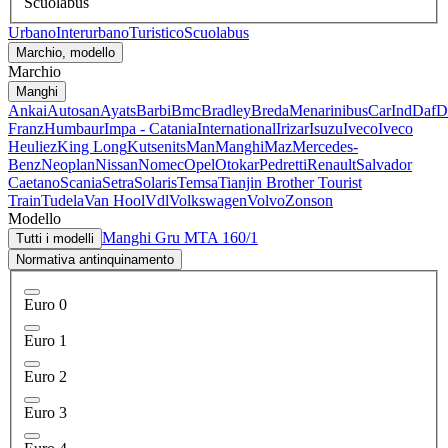
Scuolabus
Urbano
Interurbano
Turistico
Scuolabus
Marchio, modello
Marchio
Manghi
Ankai
Autosan
Ayats
Barbi
Bmc
Bradley
BredaMenarinibus
CarInd
Daf
D
Franz
Humbaur
Impa - Catania
International
Irizar
Isuzu
Iveco
Iveco
Heuliez
King Long
Kutsenits
Man
Manghi
Maz
Mercedes-
Benz
Neoplan
Nissan
Nomec
Opel
Otokar
Pedretti
Renault
Salvador
Caetano
Scania
Setra
Solaris
Temsa
Tianjin Brother Tourist
Train
Tudela
Van Hool
Vdl
Volkswagen
Volvo
Zonson
Modello
Manghi Gru MTA 160/1
Tutti i modelli
Normativa antinquinamento
Euro 0
Euro 1
Euro 2
Euro 3