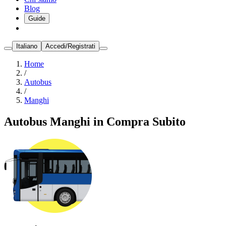
Blog
Guide
Italiano
Accedi/Registrati
Home
/
Autobus
/
Manghi
Autobus Manghi in Compra Subito