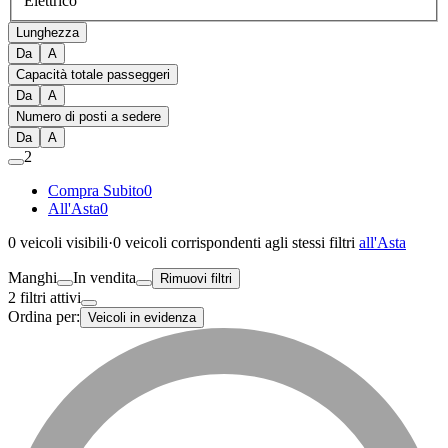
Elettrico
Lunghezza
Da
A
Capacità totale passeggeri
Da
A
Numero di posti a sedere
Da
A
2
Compra Subito
0
All'Asta
0
0
veicoli visibili
·
0
veicoli corrispondenti agli stessi filtri
all'Asta
Manghi
In vendita
Rimuovi filtri
2 filtri attivi
Ordina per:
Veicoli in evidenza