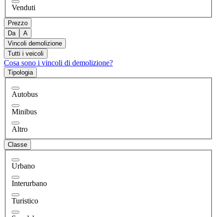
Venduti
Prezzo
Da
A
Vincoli demolizione
Tutti i veicoli
Cosa sono i vincoli di demolizione?
Tipologia
Autobus
Minibus
Altro
Classe
Urbano
Interurbano
Turistico