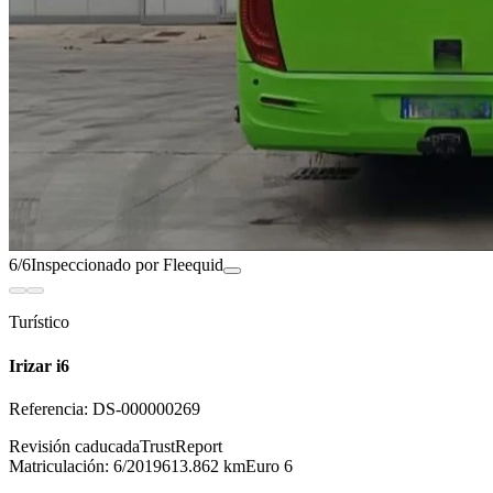
6/6
Inspeccionado por Fleequid
Turístico
Irizar i6
Referencia:
DS-000000269
Revisión caducada
TrustReport
Matriculación:
6/2019
613.862 km
Euro 6