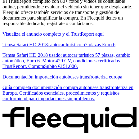
El TrustReport completo con 80+ fotos y vídeos es consultable
online, permitiéndote evaluar el vehículo sin tener que desplazarte.
Fleequid ofrece también servicios de transporte y gestión de
documentos para simplificar la compra. En Fleequid tienes un
responsable dedicado, regístrate o contáctanos.
Visualiza el anuncio completo y el TrustReport aquí
Temsa Safari HD 2018: autocar turístico 57 plazas Euro 6
Temsa Safari HD 2018 usado: autocar turístico 57 plazas, cambio
automático, Euro 6. Motor 429 CV, condiciones certificadas
TrustReport. CompraSubito €151.000.
Documentación importación autobuses transfronteriza europa
Guía completa documentación compra autobuses transfronteriza en
Europa. Certificados esenciales, procedimientos y requisitos
conformidad para importaciones sin problemas.