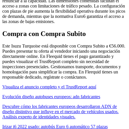
renunciar a la capacidad. Las dimensiones contenidas facilitan el
acceso a zonas con limitaciones de tráfico pesado. La configuración
con plazas de pie aumenta la flexibilidad operativa durante los picos
de demanda, mientras que la normativa Euro6 garantiza el acceso a
las zonas de bajas emisiones.
Compra con Compra Subito
Este Isuzu Turquoise está disponible con Compra Subito a €56.000.
Puedes presentar tu oferta al vendedor iniciando una negociación
directamente online. En Fleequid tienes el pago garantizado y
puedes visualizar el TrustReport completo sin necesidad de
inspecciones presenciales. Gestionamos transporte, documentos y
homologación para simplificar la compra. En Fleequid tienes un
responsable dedicado, regístrate o contáctanos.
Visualiza el anuncio completo y el TrustReport aquí
Evolución diseño autobuses europeos: adn fabricantes
Descubre cómo los fabricantes europeos desarrollaron ADN de
diseño distintivo que influye en el mercado de vehículos usados.
Análisis experto de identidades visuales.
Irizar i6 2022 usado: autobús Euro 6 automático 57 plazas