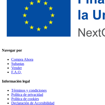
Navegar por
Compra Ahora
Subastas
Vender
F.A.Q.
Información legal
Términos y condiciones
Política de privacidad
Política de cookies
Declaración de Accesibilidad