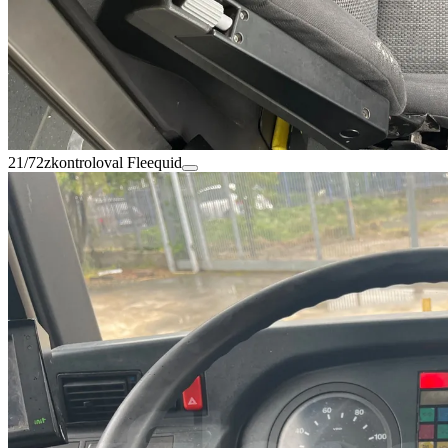
21/72
zkontroloval Fleequid