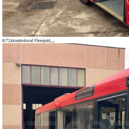
8/72
zkontroloval Fleequid