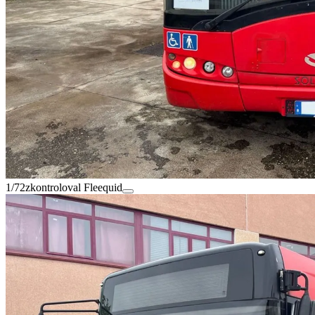
1/72
zkontroloval Fleequid