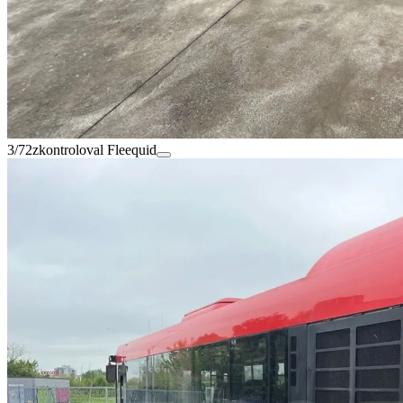
3/72
zkontroloval Fleequid