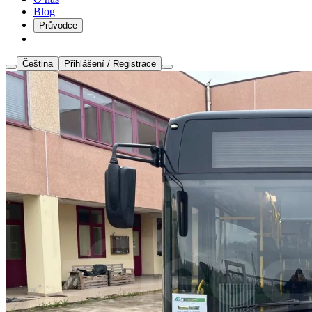
Blog
Průvodce
Čeština
Přihlášení / Registrace