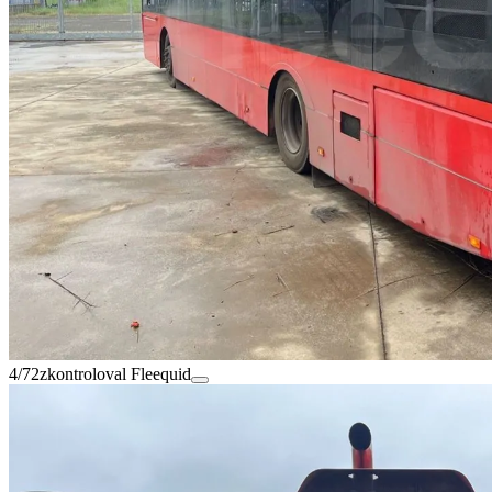
4/72
zkontroloval Fleequid