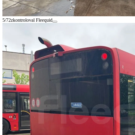
5/72
zkontroloval Fleequid