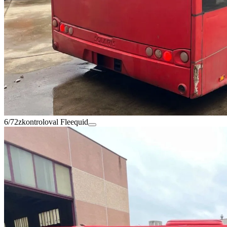
6/72
zkontroloval Fleequid