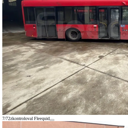
7/72
zkontroloval Fleequid