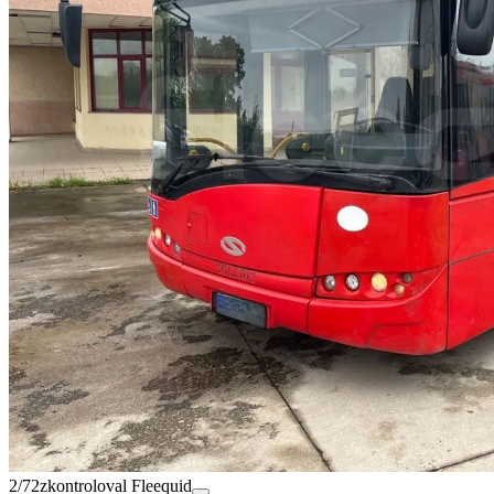
2/72
zkontroloval Fleequid