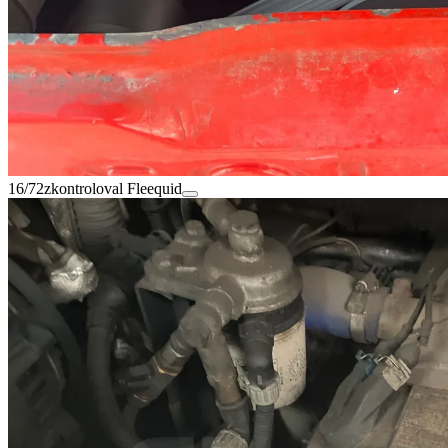
16/72
zkontroloval Fleequid