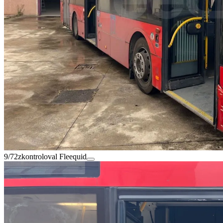
9/72
zkontroloval Fleequid