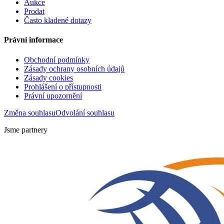
Aukce
Prodat
Často kladené dotazy
Právní informace
Obchodní podmínky
Zásady ochrany osobních údajů
Zásady cookies
Prohlášení o přístupnosti
Právní upozornění
Změna souhlasu
Odvolání souhlasu
Jsme partnery