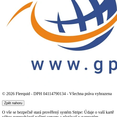
© 2026 Fleequid - DPH 04114790134 - Všechna práva vyhrazena
Zpět nahoru
O vše se bezpečně stará prověřený systém Stripe: Údaje o vaší kartě
vůbec neprocházejí našimi servery a zůstávají v naprostém