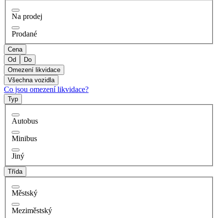
Na prodej
Prodané
Cena
Od
Do
Omezení likvidace
Všechna vozidla
Co jsou omezení likvidace?
Typ
Autobus
Minibus
Jiný
Třída
Městský
Meziměstský