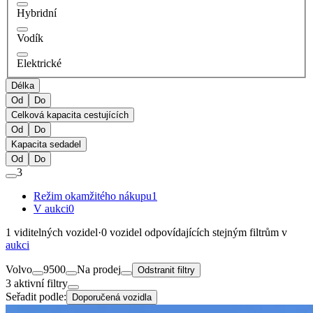
Hybridní
Vodík
Elektrické
Délka
Od
Do
Celková kapacita cestujících
Od
Do
Kapacita sedadel
Od
Do
3
Režim okamžitého nákupu
1
V aukci
0
1
viditelných vozidel
·
0
vozidel odpovídajících stejným filtrům v
aukci
Volvo
9500
Na prodej
Odstranit filtry
3 aktivní filtry
Seřadit podle:
Doporučená vozidla