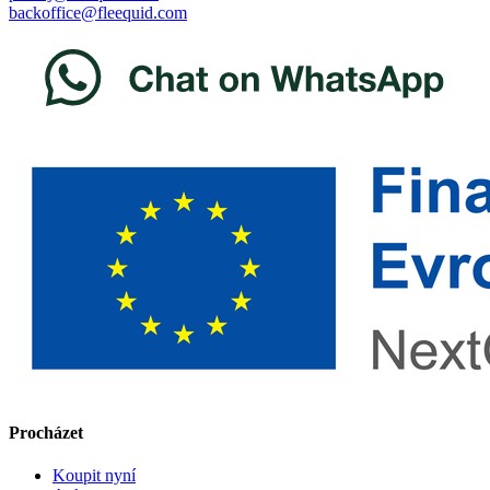
backoffice@fleequid.com
Procházet
Koupit nyní