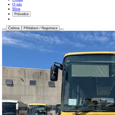
O nás
Blog
Průvodce
Čeština
Přihlášení / Registrace