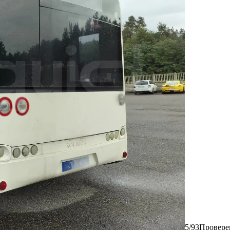
5/93
Провере