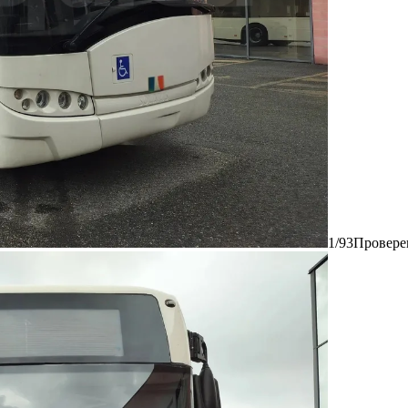
1/93
Провере