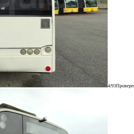
4/93
Провере