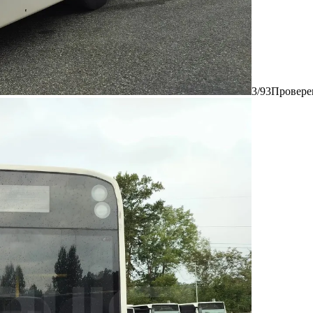
3/93
Провере