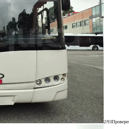
2/93
Провере