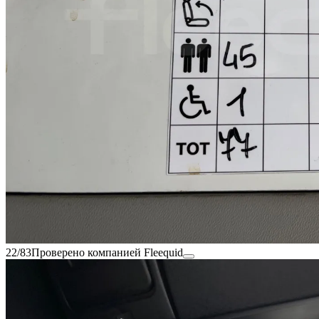
22/83
Проверено компанией Fleequid