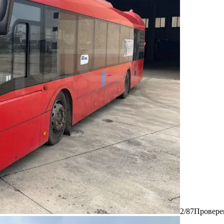
2/87
Провере