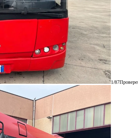
1/87
Провере