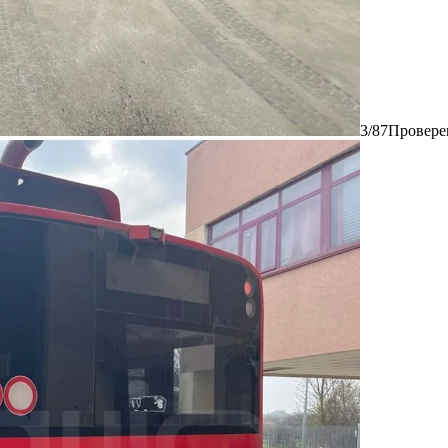
3/87
Провере