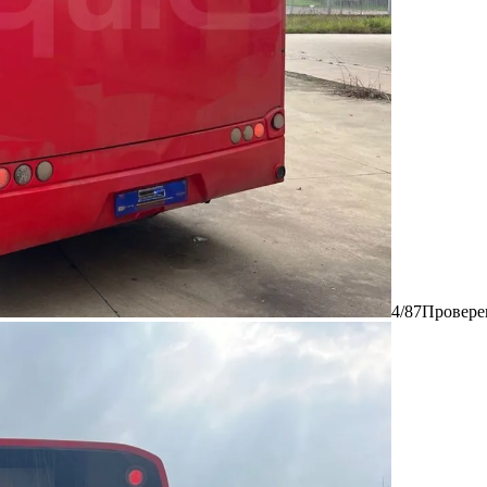
4/87
Провере