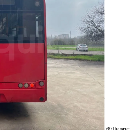
5/87
Провере