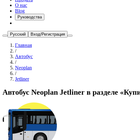
О нас
Blog
Руководства
Русский
Вход/Регистрация
Главная
/
Автобус
/
Neoplan
/
Jetliner
Автобус Neoplan Jetliner в разделе «Куп