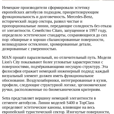
Немецкие производители сформировали эстетику
европейских автобусов подходом, приоритизирующим
функциональность и долговечность. Mercedes-Benz,
исторический лидер сектора, развил чистые и
пропорциональные линии, передающие солидность без отказа
от элегантности. Семейство Citaro, запущенное в 1997 году,
определило эстетические стандарты, сохраняющиеся до сих
пор: обширные и хорошо сбалансированные поверхности,
великодушное остекление, хромированные детали,
дозированные с умеренностью.
MAN прошёл параллельный, но отличительный путь. Модели
Lion's City показывают более угловатые характеристики с
поверхностями, подчёркивающими несущую структуру. Эта
философия отражает немецкий инженерный подход: каждый
визуальный элемент должен иметь функциональное
обоснование. Воздухозаборники, интегрированные в кузов,
профили, следующие структурной логике, эргономические
ручки, расположенные по биомеханическим критериям.
Setra представляет вершину немецкой элегантности в
сегменте автобусов. Линии моделей S400 и TopClass
определяют эстетические каноны, влияющие на весь
европейский туристический сектор. Изогнутые поверхности,