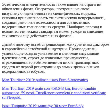
Эстетическая отличительность также влияет на стратегии
обновления флота. Операторы, построившие свою
визуальную идентичность на специфических моделях,
склонны привилегировать стилистическую непрерывность,
создавая рыночные возможности для совместимых
подержанных транспортных средств. Наоборот, переход к
новым эстетическим стандартам может ускорить списание
технически ещё действительных флотов.
Дизайн поэтому остаётся решающим конкурентным фактором
в европейской автобусной индустрии. Производители,
успевающие создать узнаваемые и ценимые визуальные
идентичности, строят долговечные преимущества,
отражающиеся во всём жизненном цикле транспортных
средств от первой регистрации до самых зрелых рынков
подержанных автобусов.
Man Tourliner 2019: pullman usato Euro 6 automatico
Man Tourliner 2019 usato con 458.643 km, Euro 6, cambio
automatico, 59 posti. TrustReport completo e condizioni verificate
su Fleequid.
Isuzu Turquoise 2019: минибус 30 мест Euro6 б/у