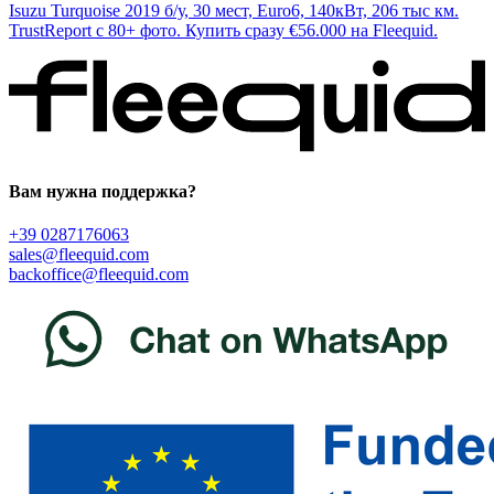
Isuzu Turquoise 2019 б/у, 30 мест, Euro6, 140кВт, 206 тыс км.
TrustReport с 80+ фото. Купить сразу €56.000 на Fleequid.
Вам нужна поддержка?
+39 0287176063
sales@fleequid.com
backoffice@fleequid.com