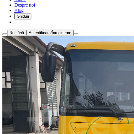
Despre noi
Blog
Ghiduri
Română
Autentificare/Înregistrare