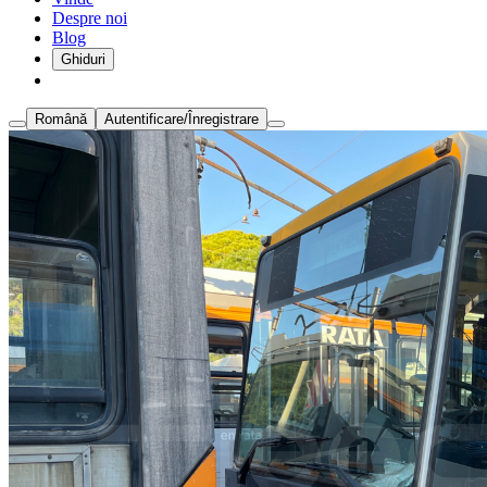
Despre noi
Blog
Ghiduri
Română
Autentificare/Înregistrare