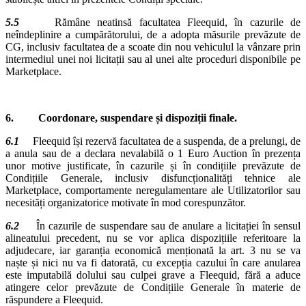
5.5
Rămâne neatinsă facultatea Fleequid, în cazurile de
neîndeplinire a cumpărătorului, de a adopta măsurile prevăzute de
CG, inclusiv facultatea de a scoate din nou vehiculul la vânzare prin
intermediul unei noi licitații sau al unei alte proceduri disponibile pe
Marketplace.
6. Coordonare, suspendare și dispoziții finale.
6.1
Fleequid își rezervă facultatea de a suspenda, de a prelungi, de
a anula sau de a declara nevalabilă o 1 Euro Auction în prezența
unor motive justificate, în cazurile și în condițiile prevăzute de
Condițiile Generale, inclusiv disfuncționalități tehnice ale
Marketplace, comportamente neregulamentare ale Utilizatorilor sau
necesități organizatorice motivate în mod corespunzător.
6.2
În cazurile de suspendare sau de anulare a licitației în sensul
alineatului precedent, nu se vor aplica dispozițiile referitoare la
adjudecare, iar garanția economică menționată la art. 3 nu se va
naște și nici nu va fi datorată, cu excepția cazului în care anularea
este imputabilă dolului sau culpei grave a Fleequid, fără a aduce
atingere celor prevăzute de Condițiile Generale în materie de
răspundere a Fleequid.