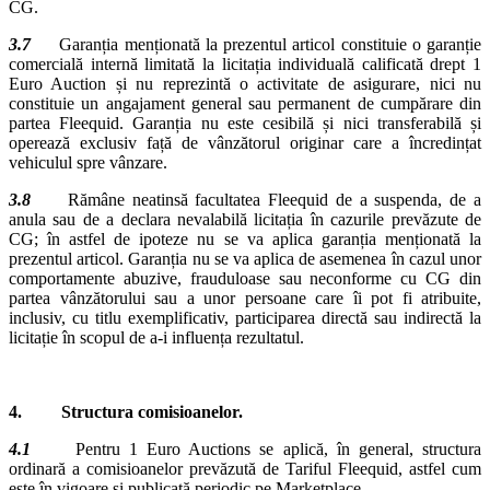
CG.
3.7
Garanția menționată la prezentul articol constituie o garanție
comercială internă limitată la licitația individuală calificată drept 1
Euro Auction și nu reprezintă o activitate de asigurare, nici nu
constituie un angajament general sau permanent de cumpărare din
partea Fleequid. Garanția nu este cesibilă și nici transferabilă și
operează exclusiv față de vânzătorul originar care a încredințat
vehiculul spre vânzare.
3.8
Rămâne neatinsă facultatea Fleequid de a suspenda, de a
anula sau de a declara nevalabilă licitația în cazurile prevăzute de
CG; în astfel de ipoteze nu se va aplica garanția menționată la
prezentul articol. Garanția nu se va aplica de asemenea în cazul unor
comportamente abuzive, frauduloase sau neconforme cu CG din
partea vânzătorului sau a unor persoane care îi pot fi atribuite,
inclusiv, cu titlu exemplificativ, participarea directă sau indirectă la
licitație în scopul de a-i influența rezultatul.
4. Structura comisioanelor.
4.1
Pentru 1 Euro Auctions se aplică, în general, structura
ordinară a comisioanelor prevăzută de Tariful Fleequid, astfel cum
este în vigoare și publicată periodic pe Marketplace.