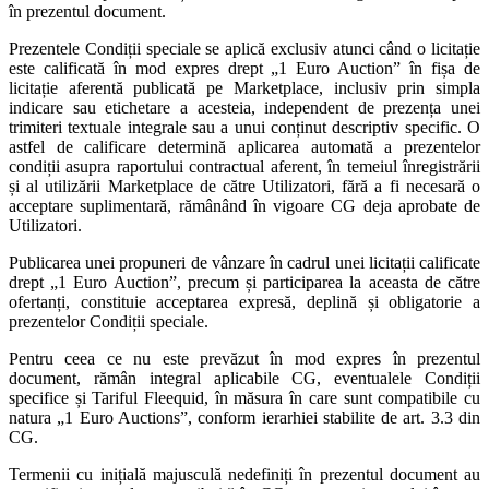
în prezentul document.
Prezentele Condiții speciale se aplică exclusiv atunci când o licitație
este calificată în mod expres drept „1 Euro Auction” în fișa de
licitație aferentă publicată pe Marketplace, inclusiv prin simpla
indicare sau etichetare a acesteia, independent de prezența unei
trimiteri textuale integrale sau a unui conținut descriptiv specific. O
astfel de calificare determină aplicarea automată a prezentelor
condiții asupra raportului contractual aferent, în temeiul înregistrării
și al utilizării Marketplace de către Utilizatori, fără a fi necesară o
acceptare suplimentară, rămânând în vigoare CG deja aprobate de
Utilizatori.
Publicarea unei propuneri de vânzare în cadrul unei licitații calificate
drept „1 Euro Auction”, precum și participarea la aceasta de către
ofertanți, constituie acceptarea expresă, deplină și obligatorie a
prezentelor Condiții speciale.
Pentru ceea ce nu este prevăzut în mod expres în prezentul
document, rămân integral aplicabile CG, eventualele Condiții
specifice și Tariful Fleequid, în măsura în care sunt compatibile cu
natura „1 Euro Auctions”, conform ierarhiei stabilite de art. 3.3 din
CG.
Termenii cu inițială majusculă nedefiniți în prezentul document au