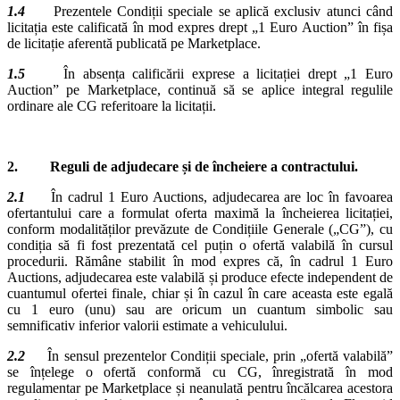
1.4
Prezentele Condiții speciale se aplică exclusiv atunci când
licitația este calificată în mod expres drept „1 Euro Auction” în fișa
de licitație aferentă publicată pe Marketplace.
1.5
În absența calificării exprese a licitației drept „1 Euro
Auction” pe Marketplace, continuă să se aplice integral regulile
ordinare ale CG referitoare la licitații.
2. Reguli de adjudecare și de încheiere a contractului.
2.1
În cadrul 1 Euro Auctions, adjudecarea are loc în favoarea
ofertantului care a formulat oferta maximă la încheierea licitației,
conform modalităților prevăzute de Condițiile Generale („CG”), cu
condiția să fi fost prezentată cel puțin o ofertă valabilă în cursul
procedurii. Rămâne stabilit în mod expres că, în cadrul 1 Euro
Auctions, adjudecarea este valabilă și produce efecte independent de
cuantumul ofertei finale, chiar și în cazul în care aceasta este egală
cu 1 euro (unu) sau are oricum un cuantum simbolic sau
semnificativ inferior valorii estimate a vehiculului.
2.2
În sensul prezentelor Condiții speciale, prin „ofertă valabilă”
se înțelege o ofertă conformă cu CG, înregistrată în mod
regulamentar pe Marketplace și neanulată pentru încălcarea acestora