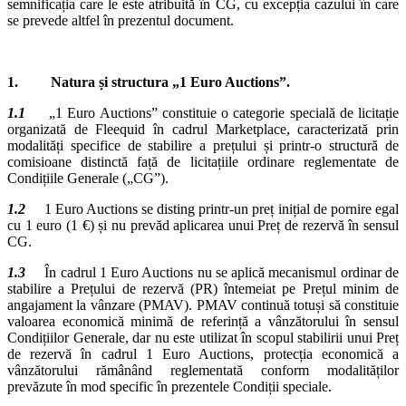
semnificația care le este atribuită în CG, cu excepția cazului în care
se prevede altfel în prezentul document.
1. Natura și structura „1 Euro Auctions”.
1.1
„1 Euro Auctions” constituie o categorie specială de licitație
organizată de Fleequid în cadrul Marketplace, caracterizată prin
modalități specifice de stabilire a prețului și printr-o structură de
comisioane distinctă față de licitațiile ordinare reglementate de
Condițiile Generale („CG”).
1.2
1 Euro Auctions se disting printr-un preț inițial de pornire egal
cu 1 euro (1 €) și nu prevăd aplicarea unui Preț de rezervă în sensul
CG.
1.3
În cadrul 1 Euro Auctions nu se aplică mecanismul ordinar de
stabilire a Prețului de rezervă (PR) întemeiat pe Prețul minim de
angajament la vânzare (PMAV). PMAV continuă totuși să constituie
valoarea economică minimă de referință a vânzătorului în sensul
Condițiilor Generale, dar nu este utilizat în scopul stabilirii unui Preț
de rezervă în cadrul 1 Euro Auctions, protecția economică a
vânzătorului rămânând reglementată conform modalităților
prevăzute în mod specific în prezentele Condiții speciale.