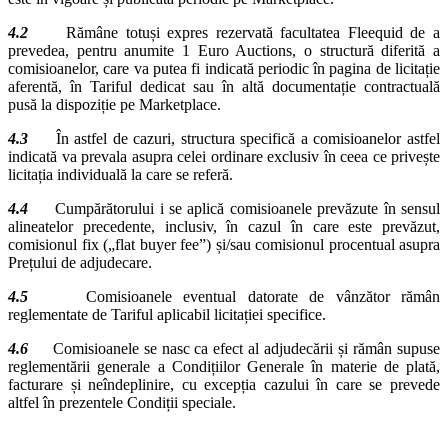
4.2
Rămâne totuși expres rezervată facultatea Fleequid de a
prevedea, pentru anumite 1 Euro Auctions, o structură diferită a
comisioanelor, care va putea fi indicată periodic în pagina de licitație
aferentă, în Tariful dedicat sau în altă documentație contractuală
pusă la dispoziție pe Marketplace.
4.3
În astfel de cazuri, structura specifică a comisioanelor astfel
indicată va prevala asupra celei ordinare exclusiv în ceea ce privește
licitația individuală la care se referă.
4.4
Cumpărătorului i se aplică comisioanele prevăzute în sensul
alineatelor precedente, inclusiv, în cazul în care este prevăzut,
comisionul fix („flat buyer fee”) și/sau comisionul procentual asupra
Prețului de adjudecare.
4.5
Comisioanele eventual datorate de vânzător rămân
reglementate de Tariful aplicabil licitației specifice.
4.6
Comisioanele se nasc ca efect al adjudecării și rămân supuse
reglementării generale a Condițiilor Generale în materie de plată,
facturare și neîndeplinire, cu excepția cazului în care se prevede
altfel în prezentele Condiții speciale.