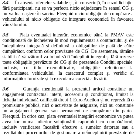
3.4
În absența ofertelor valabile și, în consecință, în cazul licitației
fără participanți, nu se va perfecta nicio adjudecare în sensul CG și
nu va lua naștere în sarcina Fleequid nicio obligație de cumpărare a
vehiculului și nicio obligație de integrare economică în favoarea
vânzătorului.
3.5
Plata eventualei integrări economice până la PMAV este
condiționată de încheierea în mod regulamentar a contractului și de
îndeplinirea integrală și definitivă a obligațiilor de plată de către
cumpărător, conform celor prevăzute de CG. De asemenea, rămâne
stabilit că vânzătorul va trebui să fi îndeplinit integral și fără rezerve
toate obligațiile prevăzute de CG și de prezentele Condiții speciale,
inclusiv, cu titlu exemplificativ, obligațiile referitoare la
conformitatea vehiculului, la caracterul complet și veridic al
informațiilor furnizate și la executarea corectă a livrării.
3.6
Garanția menționată la prezentul articol constituie un
angajament contractual intern, accesoriu și condiționat, limitat la
licitația individuală calificată drept 1 Euro Auction și nu reprezintă o
promisiune publică, nici o activitate de asigurare, nici nu constituie
un angajament general sau permanent de cumpărare din partea
Fleequid. În orice caz, plata eventualei integrări economice va putea
avea loc numai ulterior soluționării raportului cu cumpărătorul,
inclusiv verificarea încasării efective a sumelor datorate sau a
rezultatului procedurilor de gestionare a neîndeplinirii prevăzute de