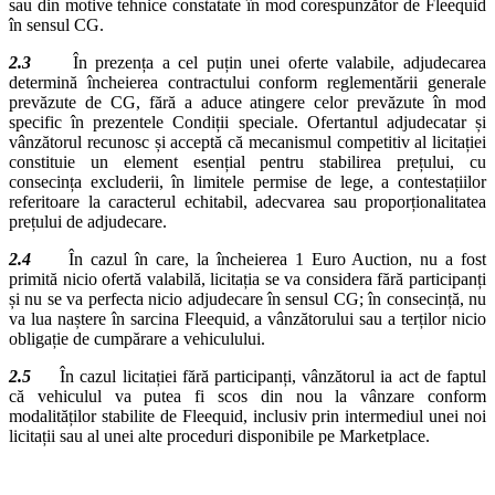
sau din motive tehnice constatate în mod corespunzător de Fleequid
în sensul CG.
2.3
În prezența a cel puțin unei oferte valabile, adjudecarea
determină încheierea contractului conform reglementării generale
prevăzute de CG, fără a aduce atingere celor prevăzute în mod
specific în prezentele Condiții speciale. Ofertantul adjudecatar și
vânzătorul recunosc și acceptă că mecanismul competitiv al licitației
constituie un element esențial pentru stabilirea prețului, cu
consecința excluderii, în limitele permise de lege, a contestațiilor
referitoare la caracterul echitabil, adecvarea sau proporționalitatea
prețului de adjudecare.
2.4
În cazul în care, la încheierea 1 Euro Auction, nu a fost
primită nicio ofertă valabilă, licitația se va considera fără participanți
și nu se va perfecta nicio adjudecare în sensul CG; în consecință, nu
va lua naștere în sarcina Fleequid, a vânzătorului sau a terților nicio
obligație de cumpărare a vehiculului.
2.5
În cazul licitației fără participanți, vânzătorul ia act de faptul
că vehiculul va putea fi scos din nou la vânzare conform
modalităților stabilite de Fleequid, inclusiv prin intermediul unei noi
licitații sau al unei alte proceduri disponibile pe Marketplace.