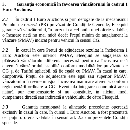
3. Garanția economică în favoarea vânzătorului în cadrul 1
Euro Auctions.
3.1
În cadrul 1 Euro Auctions și prin derogare de la mecanismul
Prețului de rezervă (PR) prevăzut de Condițiile Generale, Fleequid
garantează vânzătorului, în prezența a cel puțin unei oferte valabile,
o încasare netă nu mai mică decât Prețul minim de angajament la
vânzare (PMAV) indicat pentru vehicul în sensul CG.
3.2
În cazul în care Prețul de adjudecare rezultat la încheierea 1
Euro Auction este inferior PMAV, Fleequid se angajează să
plătească vânzătorului diferența necesară pentru ca încasarea netă
cuvenită vânzătorului, stabilită conform modalităților prevăzute de
CG și de Tariful aplicabil, să fie egală cu PMAV. În cazul în care,
dimpotrivă, Prețul de adjudecare este egal sau superior PMAV,
vânzătorului îi revine integral încasarea mai mare aferentă, conform
reglementării ordinare a CG. Eventuala integrare economică are o
natură pur compensatorie și nu constituie, în niciun mod,
cumpărarea directă sau indirectă a vehiculului de către Fleequid.
3.3
Garanția menționată la alineatele precedente operează
exclusiv în cazul în care, în cursul 1 Euro Auction, a fost prezentată
cel puțin o ofertă valabilă în sensul art. 2.2 din prezentele Condiții
speciale.