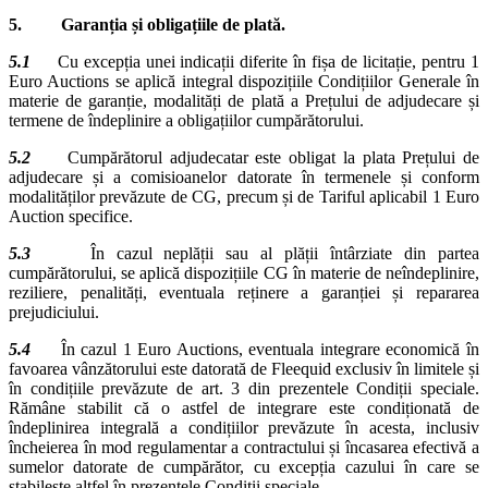
5. Garanția și obligațiile de plată.
5.1
Cu excepția unei indicații diferite în fișa de licitație, pentru 1
Euro Auctions se aplică integral dispozițiile Condițiilor Generale în
materie de garanție, modalități de plată a Prețului de adjudecare și
termene de îndeplinire a obligațiilor cumpărătorului.
5.2
Cumpărătorul adjudecatar este obligat la plata Prețului de
adjudecare și a comisioanelor datorate în termenele și conform
modalităților prevăzute de CG, precum și de Tariful aplicabil 1 Euro
Auction specifice.
5.3
În cazul neplății sau al plății întârziate din partea
cumpărătorului, se aplică dispozițiile CG în materie de neîndeplinire,
reziliere, penalități, eventuala reținere a garanției și repararea
prejudiciului.
5.4
În cazul 1 Euro Auctions, eventuala integrare economică în
favoarea vânzătorului este datorată de Fleequid exclusiv în limitele și
în condițiile prevăzute de art. 3 din prezentele Condiții speciale.
Rămâne stabilit că o astfel de integrare este condiționată de
îndeplinirea integrală a condițiilor prevăzute în acesta, inclusiv
încheierea în mod regulamentar a contractului și încasarea efectivă a
sumelor datorate de cumpărător, cu excepția cazului în care se
stabilește altfel în prezentele Condiții speciale.