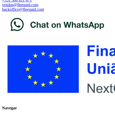
+351 308 811 471
vendas@fleequid.com
backoffice@fleequid.com
Navegar