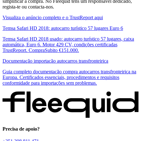
simplificar a compra. No Fleequid tens um responsável dedicado,
regista-te ou contacta-nos.
Visualiza o anúncio completo e o TrustReport aqui
Temsa Safari HD 2018: autocarro turístico 57 lugares Euro 6
Temsa Safari HD 2018 usado: autocarro turístico 57 lugares, caixa
automática, Euro 6. Motor 429 CV, condições certificadas
TrustReport. CompraSubito €151.000.
Documentação importação autocarros transfronteiriça
Guia completo documentação compra autocarros transfronteiriça na
Europa. Certificados essenciais, procedimentos e requisitos
conformidade para importações sem problemas.
Precisa de apoio?