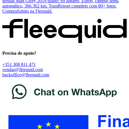
Beulas Man Glory 2019 usado: 69 lugares, Euro6, câmbio semi-
automático, 366.362 km. TrustReport completo com 80+ fotos.
CompraSubito na Fleequid.
Precisa de apoio?
+351 308 811 471
vendas@fleequid.com
backoffice@fleequid.com