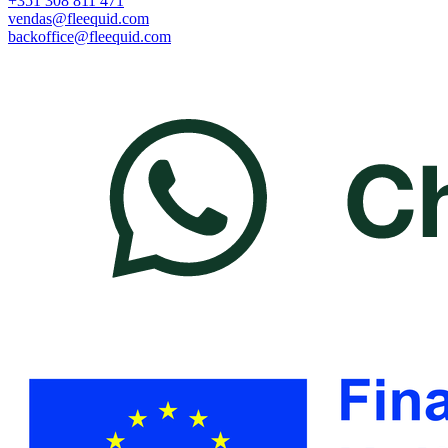
+351 308 811 471
vendas@fleequid.com
backoffice@fleequid.com