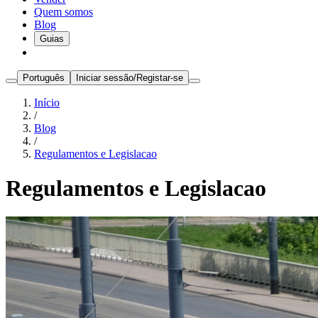
Quem somos
Blog
Guias
Português
Iniciar sessão/Registar-se
Início
/
Blog
/
Regulamentos e Legislacao
Regulamentos e Legislacao